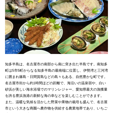
知多半島は、名古屋市の南部から南に突き出た半島です。南知多
町は5市5町からなる知多半島の最南端に位置し、伊勢湾と三河湾
に囲まれ篠島・日間賀島などの島々もある、自然豊かな町です。
名古屋市街から約1時間ほどの距離で、海沿いの温泉宿や、白い
砂浜が美しい海水浴場でのマリンレジャー、愛知県最大の漁獲量
を誇る豊浜漁港の新鮮な海の幸などを楽しむことができます。
また、温暖な気候を活かした野菜や果物の栽培も盛んで、名古屋
市という大きな商圏へ農作物を供給する農業地帯であり、いちご