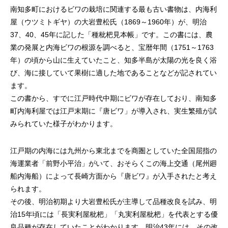
南知多町におけるビワの栽培に関連する最も古い書物は、内海利
屋（ウツミトギヤ）の大岩豊松氏（1869～1960年）が、明治
37、40、45年に記した「種枇杷見本帳」です。この書には、農
業の発展と内海ビワの根源を調べると、宝暦年間（1751～1763
年）の頃から山に生えていたこと、知多半島が太陽の光を良く浴
び、海に接していて果樹に適した地であることなどが記されてい
ます。
この書から、すでに江戸時代中期にビワが存在しており、南知多
町内海利屋では江戸末期に『唐ビワ」が導入され、実生繁殖が試
みられていた様子がわかります。
江戸期の内海には九州から東北までを商圏としていた全国屈指の
海運業者「前野小平治」がいて、おそらくこの海上交通（尾州廻
船内海船）によって長崎方面から『唐ビワ』が入手されたと考え
られます。
その後、明治初期より大岩豊松氏が主導して品種改良を試み、明
治15年頃には「長実利屋枇杷」「丸実利屋枇杷」を代表とする優
良品種が存在していたことがわかります。明治43年には、その改