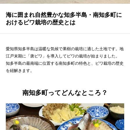
海に囲まれ自然豊かな知多半島・南知多町に
会社概要
おけるビワ栽培の歴史とは
NEWS
愛知県知多半島は温暖な気候で果樹の栽培に適した土地です。地
江戸末期に「唐ビワ」を導入してビワの栽培が始まりました。
お問い合わせ
知多半島の最南端に位置する南知多町の特色と、ビワ栽培の歴史
を紐解きます。
南知多町ってどんなところ？