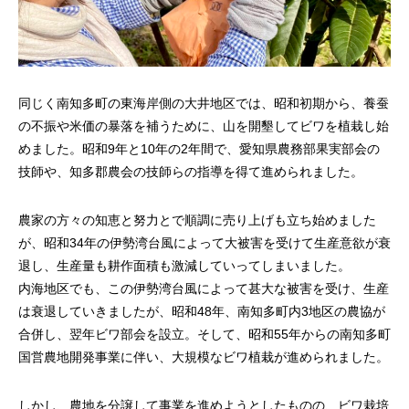
同じく南知多町の東海岸側の大井地区では、昭和初期から、養蚕
の不振や米価の暴落を補うために、山を開墾してビワを植栽し始
めました。昭和9年と10年の2年間で、愛知県農務部果実部会の
技師や、知多郡農会の技師らの指導を得て進められました。
農家の方々の知恵と努力とで順調に売り上げも立ち始めました
が、昭和34年の伊勢湾台風によって大被害を受けて生産意欲が衰
退し、生産量も耕作面積も激減していってしまいました。
内海地区でも、この伊勢湾台風によって甚大な被害を受け、生産
は衰退していきましたが、昭和48年、南知多町内3地区の農協が
合併し、翌年ビワ部会を設立。そして、昭和55年からの南知多町
国営農地開発事業に伴い、大規模なビワ植栽が進められました。
しかし、農地を分譲して事業を進めようとしたものの、ビワ栽培