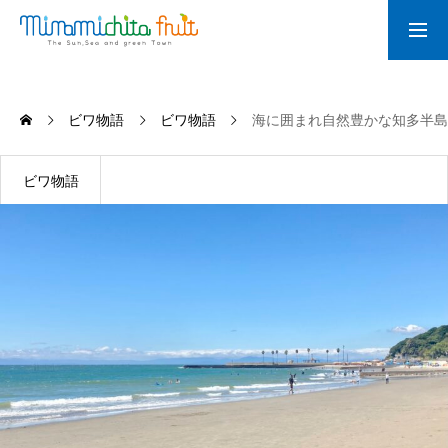
ホーム
ビワ物語
ビワ物語
海に囲まれ自然豊かな知多半島
アイテム
ビワ物語
オンラインショップ
びわカフェ
びわ物語