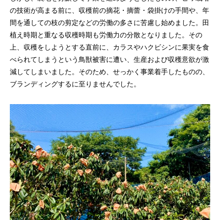
の技術が高まる前に、収穫前の摘花・摘蕾・袋掛けの手間や、年
間を通しての枝の剪定などの労働の多さに苦慮し始めました。田
植え時期と重なる収穫時期も労働力の分散となりました。その
上、収穫をしようとする直前に、カラスやハクビシンに果実を食
べられてしまうという鳥獣被害に遭い、生産および収穫意欲が激
減してしまいました。そのため、せっかく事業着手したものの、
ブランディングするに至りませんでした。